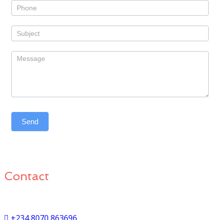
Contact
9, 4/6 Oguntona Crescent, Gbagada Phase 1
+234 8070 863696