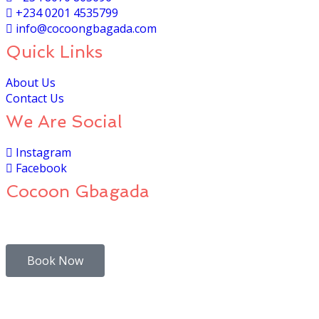
+234 0201 4535799
info@cocoongbagada.com
Quick Links
About Us
Contact Us
We Are Social
Instagram
Facebook
Cocoon Gbagada
The Cocoon is a top-class hotel in Ggbagada, Lagos.
Book Now